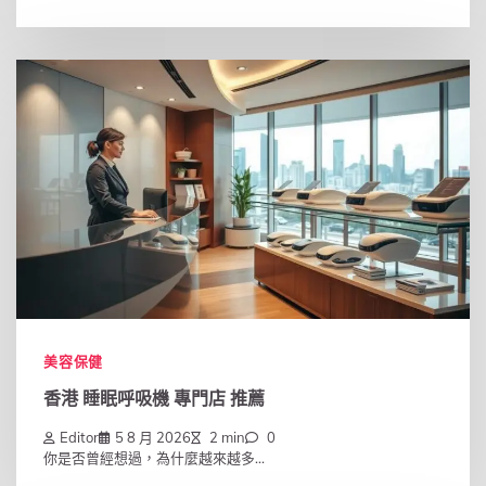
美容保健
香港 睡眠呼吸機 專門店 推薦
Editor
5 8 月 2026
2 min
0
你是否曾經想過，為什麼越來越多...