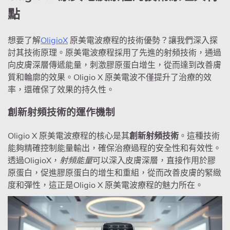
點
想要了解
OligioX
原美電波療程的技術優勢？讓我們深入探
討其技術原理。原美電波療程採用了先進的射頻技術，通過
向皮膚深層傳遞能量，刺激膠原蛋白增生，從而達到改善膚
質和輪廓的效果。Oligio X 原美電波不僅提升了治療的效
率，還確保了效果的持久性。
創新射頻技術的運作機制
Oligio X 原美電波療程的核心是其
創新射頻技術
。這種技術
能夠精確控制能量輸出，確保治療過程的安全性和有效性。
透過OligioX，
射頻能量
可以深入皮膚深層，直接作用於膠
原蛋白，促進膠原蛋白的增生和重組，從而改善皮膚的緊緻
度和彈性，這正是Oligio X 原美電波療程的魅力所在。