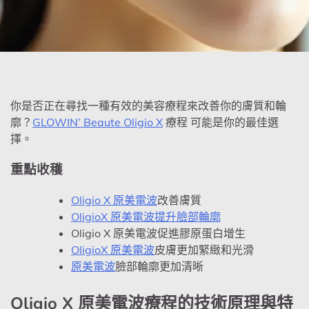
你是否正在尋找一種有效的美容療程來改善你的膚質和輪
廓？
GLOWIN’ Beaute Oligio X
療程 可能是你的最佳選
擇。
重點收穫
Oligio X 原美電波
改善膚質
OligioX 原美電波提升臉部輪廓
Oligio X 原美電波促進膠原蛋白增生
OligioX 原美電波
皮膚更加緊緻和光滑
原美電波
臉部輪廓更加清晰
Oligio X 原美電波療程的技術原理與特