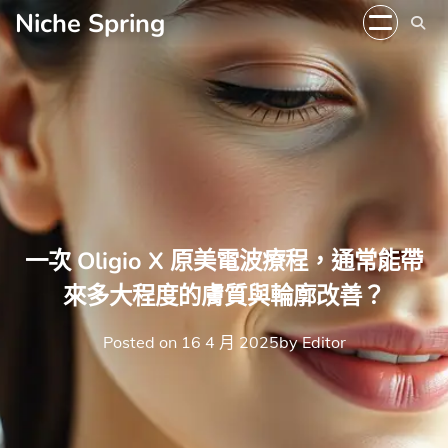
Skip
Niche Spring
to
content
一次 Oligio X 原美電波療程，通常能帶
來多大程度的膚質與輪廓改善？
Posted on
16 4 月 2025
by
Editor