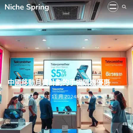
Skip
Niche Spring
to
content
中國移動月費計劃的手機購機優惠
Posted on
21 11 月 2024
by
Editor