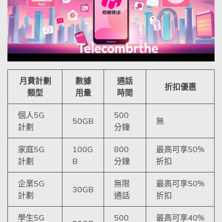
月費計劃
數據
通話
折扣優惠
類型
用量
時間
個人5G
500
50GB
無
計劃
分鐘
家庭5G
100G
800
最高可享50%
計劃
B
分鐘
折扣
企業5G
無限
最高可享50%
30GB
計劃
通話
折扣
學生5G
500
最高可享40%