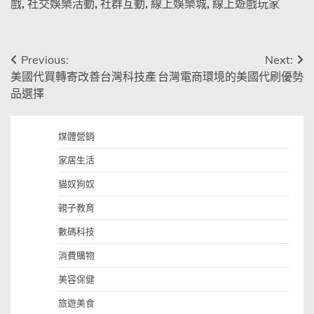
戲
,
社交娛樂活動
,
社群互動
,
線上娛樂城
,
線上遊戲玩家
文
Previous:
Next:
美國代買轉寄改善台灣科技產
台灣電商環境的美國代刷優勢
章
品選擇
導
覽
媒體營銷
家居生活
貓奴狗奴
親子教育
數碼科技
消費購物
美容保健
旅遊美食