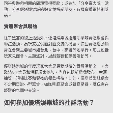
回答與遊戲相關的問題獲得獎勵；或參加「分享贏大獎」活
動，分享優塔娛樂城的貼文並標記朋友，有機會獲得特別獎
品。
實體聚會與聯誼
除了豐富的線上活動外，優塔娛樂城還定期舉辦實體聚會與
聯誼活動，為玩家提供面對面交流的機會。這些實體活動通
常在台灣主要城市如台北、台中、高雄等地舉行，形式包括
玩家見面會、主題派對、遊戲競賽和慈善活動等。
優塔娛樂城的年度玩家大會是最受期待的實體活動之一，會
邀請VIP會員和活躍玩家參加，內容包括新遊戲發布、幸運
抽獎、現場比賽和豐盛的餐飲招待。此外，優塔娛樂城還會
不定期舉辦小型聚會，如咖啡廳聚會或餐廳聚餐，讓玩家在
輕鬆的氛圍中交流。
如何參加優塔娛樂城的社群活動？