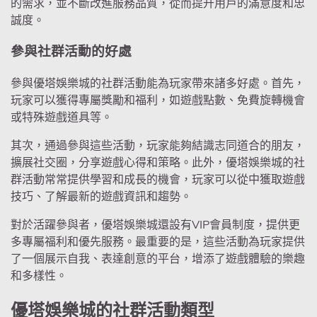
的需求，並不斷改進服務品質，從而提升用戶的滿意度和忠
誠度。
參與社群活動的好處
參與優塔娛樂城的社群活動能為玩家帶來諸多好處。首先，
玩家可以獲得專屬獎勵和福利，如遊戲點數、免費旋轉機會
或特殊遊戲道具等。
其次，通過參與這些活動，玩家能夠結識志同道合的朋友，
擴展社交圈，分享遊戲心得和策略。此外，優塔娛樂城的社
群活動常常提供學習和成長的機會，玩家可以從中獲取遊戲
技巧、了解最新的遊戲資訊和趨勢。
對於活躍參與者，優塔娛樂城還設有VIP會員制度，提供更
多專屬福利和優先服務。最重要的是，這些活動為玩家提供
了一個展示自我、表達創意的平台，增添了遊戲體驗的樂趣
和多樣性。
優塔娛樂城的社群活動類型