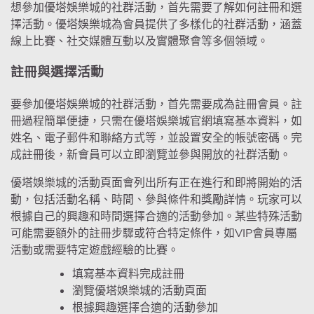
想參加優塔娛樂城的社群活動，首先需要了解如何註冊和選
擇活動。優塔娛樂城為會員提供了多樣化的社群活動，涵蓋
線上比賽、社交媒體互動以及實體聚會等多個領域。
註冊與選擇活動
要參加優塔娛樂城的社群活動，首先需要成為註冊會員。註
冊過程簡單便捷，只需在優塔娛樂城官網填寫基本資料，如
姓名、電子郵件和聯絡方式等，並設置安全的帳號密碼。完
成註冊後，新會員可以立即瀏覽並參與開放的社群活動。
優塔娛樂城的活動頁面會列出所有正在進行和即將開始的活
動，包括活動名稱、時間、參與條件和獎勵詳情。玩家可以
根據自己的興趣和時間選擇合適的活動參加。某些特殊活動
可能需要額外的註冊步驟或符合特定條件，如VIP會員專屬
活動或需要特定遊戲經驗的比賽。
填寫基本資料完成註冊
瀏覽優塔娛樂城的活動頁面
根據興趣選擇合適的活動參加