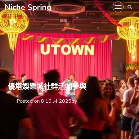
Skip
Niche Spring
to
content
優塔娛樂城社群活動參與
Posted on
8 10 月 2025
by