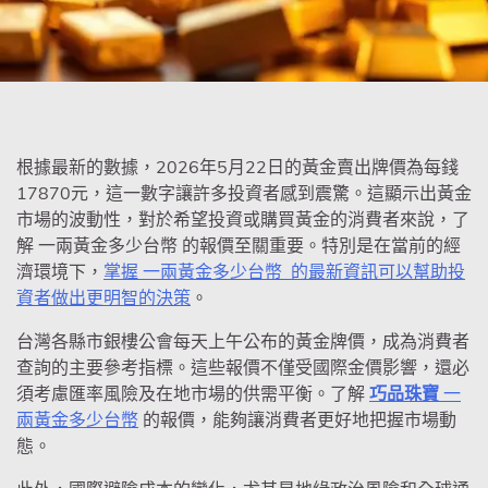
根據最新的數據，2026年5月22日的黃金賣出牌價為每錢
17870元，這一數字讓許多投資者感到震驚。這顯示出黃金
市場的波動性，對於希望投資或購買黃金的消費者來說，了
解 一兩黃金多少台幣 的報價至關重要。特別是在當前的經
濟環境下，
掌握 一兩黃金多少台幣 的最新資訊可以幫助投
資者做出更明智的決策
。
台灣各縣市銀樓公會每天上午公布的黃金牌價，成為消費者
查詢的主要參考指標。這些報價不僅受國際金價影響，還必
須考慮匯率風險及在地市場的供需平衡。了解
巧品珠寶
一
兩黃金多少台幣
的報價，能夠讓消費者更好地把握市場動
態。