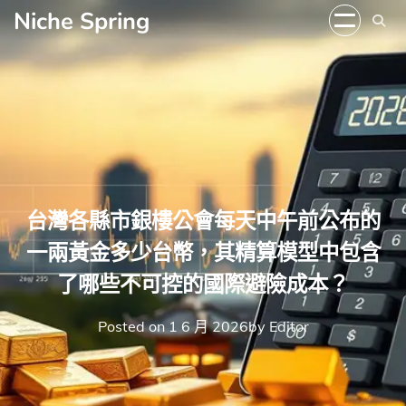
Skip
Niche Spring
to
content
台灣各縣市銀樓公會每天中午前公布的
一兩黃金多少台幣，其精算模型中包含
了哪些不可控的國際避險成本？
Posted on
1 6 月 2026
by
Editor