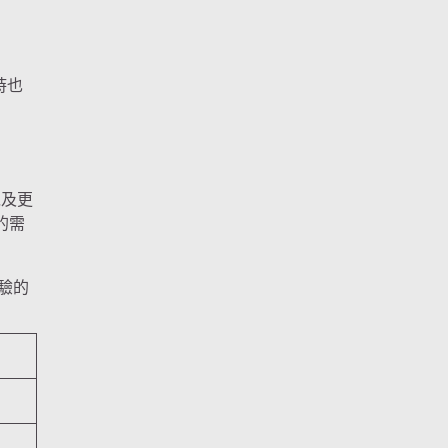
時也
以及更
的需
驗的