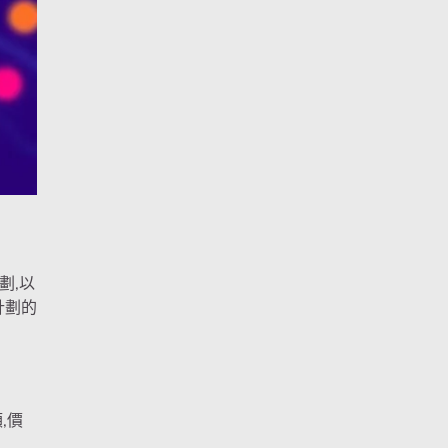
劃,以
計劃的
,價