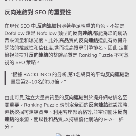
反向連結對 SEO 的重要性
在現代 SEO 中,
反向連結
扮演著舉足輕重的角色。不論是
Dofollow 還是 Nofollow 類型的
反向連結
,都能為您的網站
帶來流量和曝光度。此外,高品質的
反向連結
還能有效提升
網站的權威性和信任度,進而提高搜尋引擎排名。因此,定期
檢視並提升
反向連結
的整體品質是 Ranking Puzzle 不可忽
視的 SEO 策略。
“根據 BACKLINKO 的分析,第1名網頁的平均
反向連結
數
量是第2~10名的3.8倍。”
由此可見,建立大量高質量的
反向連結
對於提升網站排名至
關重要。Ranking Puzzle 應制定全面的
反向連結
建設策略,
包括挖掘可連結資產、利用客座部落格等,並密切關注
反向
連結
的來源、關聯性和品質,以持續優化網站的 E-A-T 評
分。