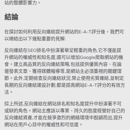
站的整體影響力。
結論
在探討如何利用
反向連結
提升網站的E-A-T評分後，我們可
以總結出以下幾點重要的見解:
反向連結
在SEO排名中扮演著舉足輕重的角色,它不僅能提
升網站的權威性和知名度,還可以增加Google爬取網站的機
會。建立高品質的
反向連結
策略,包括提供優質內容、在論
壇發表文章、獲得媒體報導等,是網站主必須重視的關鍵環
節。此外,定期檢查
反向連結
狀況,禁止使用劣質連結,並制定
長期的
反向連結
建設計劃,都是提高網站E-A-T評分的有效方
法。
綜上所述,
反向連結
在網站排名和知名度提升中扮演著不可
或缺的角色。網站主應該以專業、持久的態度經營好自己的
反向連結
資產,才能在競爭激烈的網絡環境中脫穎而出,提升
網站在用戶心目中的權威性和可信度。