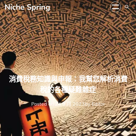
Skip
Niche Spring
to
content
消費稅務知識與申報：我幫您解析消費
稅的各種疑難雜症
Posted on
24 9 月 2023
by
Editor