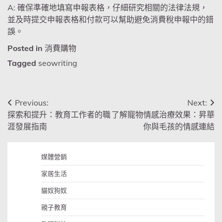
A: 確保準確地填寫申報表格，仔細研究相關的法律法規，
並及時提交申報表格和付款可以幫助避免消費稅申報中的錯
誤。
Posted in
消費購物
Tagged
seowriting
文
Previous:
Next:
探索和提升：教育工作者的職
了解寵物情感治療效果：昇華
章
涯發展指南
你與毛孩的情感連結
導
覽
媒體營銷
家居生活
貓奴狗奴
親子教育