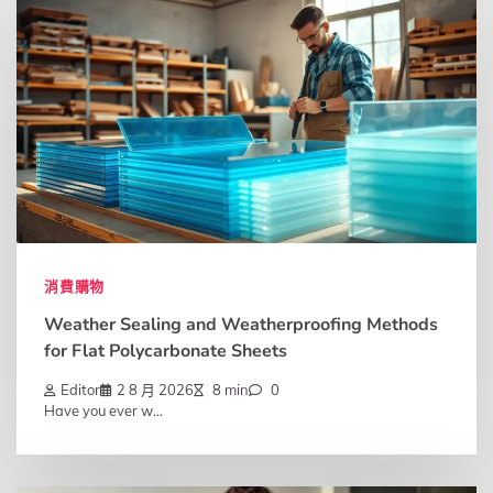
消費購物
Weather Sealing and Weatherproofing Methods
for Flat Polycarbonate Sheets
Editor
2 8 月 2026
8 min
0
Have you ever w...