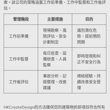
案。該公司的策略涵蓋工作前準備、工作中監督和工作後評
估。
管理階段
主要措施
目的
現場勘察、風
識別潛在危
工作前準備
險評估、安全
險，提前預防
計劃制定
問題
每日巡查、設
即時發現和糾
工作中監督
備檢查、人員
正不安全行為
監察
事故分析、記
總結經驗，持
工作後評估
錄整理、改進
續改善安全管
建議
理
HKCreateDesign的方法確保您的建築物拆卸項目符合所有