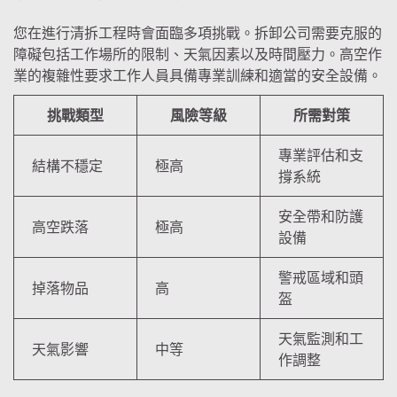
您在進行清拆工程時會面臨多項挑戰。拆卸公司需要克服的
障礙包括工作場所的限制、天氣因素以及時間壓力。高空作
業的複雜性要求工作人員具備專業訓練和適當的安全設備。
挑戰類型
風險等級
所需對策
專業評估和支
結構不穩定
極高
撐系統
安全帶和防護
高空跌落
極高
設備
警戒區域和頭
掉落物品
高
盔
天氣監測和工
天氣影響
中等
作調整