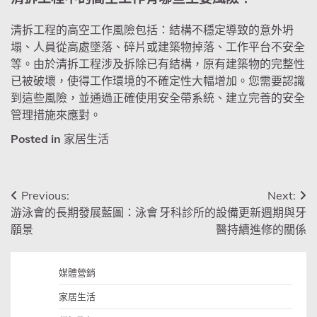
清拆工程的高空工作風險包括：結構不穩定導致的意外坍
塌、人員從高處墜落、碎片或建築物掉落、工作平台不安全
等。由於清拆工程涉及拆除已有結構，原有建築物的完整性
已被破壞，使得工作環境的不確定性大幅增加。您需要認識
到這些風險，並通過正確使用安全帶系統、建立完善的安全
管理措施來應對。
Posted in
家居生活
文
Previous:
Next:
游泳會的長期發展藍圖：泳會
牙科診所的設備更新週期與牙
章
願景
醫持續進修的關係
導
覽
媒體營銷
家居生活