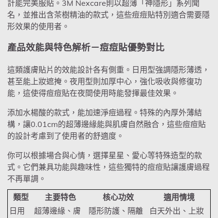
計能完美服貼。3M Nexcare則以超薄「神隱形」系列聞
名，並推出含茶樹精油的款式，這些痘痘貼特別適合需要隱
形效果的使用者。
產品效能與特色解析－痘痘貼優勢對比
這類護膚貼片的效能設計各有側重。日用型強調隱形薄透，
甚至能上妝遮掩。夜用型則加厚中心，強化吸收與修復功
能，這使得痘痘貼在夜間使用時能發揮最佳效果。
添加水楊酸的款式，能加速淨痘過程。特殊的內厚外薄結
構，讓0.01cm的超薄邊緣能與肌膚自然融合，這些痘痘貼
的設計考慮到了使用者的舒適度。
你可以根據場合與心情，選擇星星、愛心等特殊造型的款
式。它們兼具功能與趣味性，這些獨特的痘痘貼讓護膚過程
不再單調。
類型
主要特色
核心功效
適用情境
日用
超薄邊緣、膚
隱形防護、隔離
白天外出、上妝