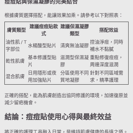
痘痘貼與保濕凝膠的完美結合
根據膚質選擇搭配，能讓效果加乘。請參考以下對照表：
建議痘痘貼款
建議保濕凝膠
膚質類型
搭配效益
式
類型
油性肌 / T
控油淨痘，同時
水楊酸型貼片
清爽無油凝膠
字部位
補水不黏膩
基本修護型貼
滋潤型保濕凝
重點修復痘痘，
乾性肌膚
片
膠
周邊深度滋潤
日用隱形或夜
分區使用不同
針對不同區域需
混合肌膚
用加強貼片
質地凝膠
求，精準護理
正確的搭配，能為肌膚創造出協同修護的環境，加速復原並
減少留疤機會。
結論：痘痘貼使用心得與最終效益
將正確的護理工具融入日常，是維持肌膚健康的長遠之道。