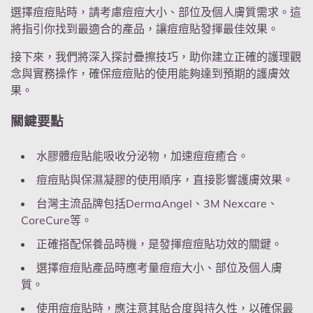
選擇痘痘貼時，請考慮痘痘大小、部位及個人膚質需求。這
將指引你找到最適合的產品，讓痘痘貼發揮最佳效果。
接下來，我們將深入探討疊擦技巧，助你建立正確的護理觀
念與實務操作，確保痘痘貼的使用能夠達到預期的護膚效
果。
關鍵要點
水膠體痘貼能吸收分泌物，加速痘痘癒合。
痘痘貼與保濕凝膠的使用順序，直接影響護膚效果。
台灣主流品牌包括DermaAngel、3M Nexcare、
CoreCure等。
正確搭配保養品時機，是發揮痘痘貼功效的關鍵。
選擇痘痘貼產品時應考量痘痘大小、部位及個人膚
質。
使用痘痘貼時，應注意其貼合度與持久性，以確保最