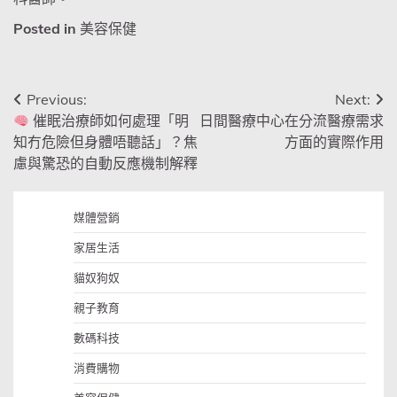
Posted in
美容保健
文
Previous:
Next:
催眠治療師如何處理「明
日間醫療中心在分流醫療需求
章
知冇危險但身體唔聽話」？焦
方面的實際作用
導
慮與驚恐的自動反應機制解釋
覽
媒體營銷
家居生活
貓奴狗奴
親子教育
數碼科技
消費購物