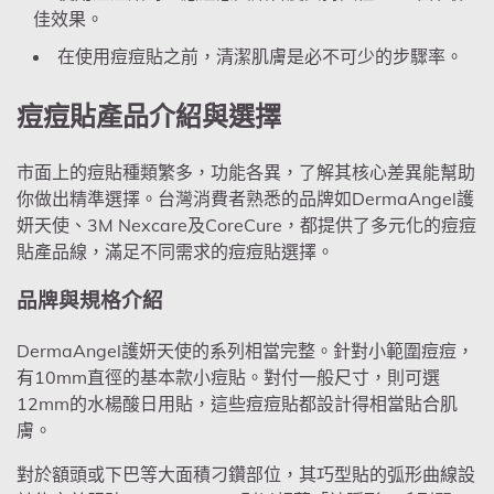
佳效果。
在使用痘痘貼之前，清潔肌膚是必不可少的步驟率。
痘痘貼產品介紹與選擇
市
面上的痘貼種類繁多，功能各異，了解其核心差異能幫助
你做出精準選擇。台灣消費者熟悉的品牌如DermaAngel護
妍天使、3M Nexcare及CoreCure，都提供了多元化的痘痘
貼產品線，滿足不同需求的痘痘貼選擇。
品牌與規格介紹
DermaAngel護妍天使的系列相當完整。針對小範圍痘痘，
有10mm直徑的基本款小痘貼。對付一般尺寸，則可選
12mm的水楊酸日用貼，這些痘痘貼都設計得相當貼合肌
膚。
對於額頭或下巴等大面積刁鑽部位，其巧型貼的弧形曲線設