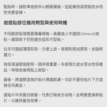
黏貼時，請對準痘痘中心輕壓邊緣。這能確保其透氣防水特
性完整發揮。
痘痘貼部位適用劑型與使用時機
不同臉部區域需要專屬規格。鼻翼或人中適用10mm小痘
貼。額頭與下巴則適合弧形巧型貼。
白天可選超薄隱形款，方便上妝。夜間則用加厚款，加強修
護力。
與保濕凝膠搭配時，順序很重要。先使用化妝水等水性保養
品，待吸收後再貼上痘貼。
最後，將凝膠塗抹於貼片周圍肌膚。切記不要在貼片下方塗
抹任何產品。
當貼片中央變白膨脹，代表已吸收分泌物。此時應更換新貼
片，以維持最佳效果。