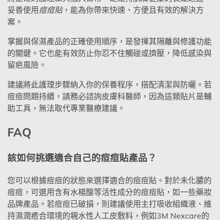
妥善使用
痘痘貼
，能為你帶來快速、方便且有效的解決方
案。
掌握與保濕產品的正確使用順序，是發揮其隔離與修護功能
的關鍵。它也能有效防止你忍不住觸碰或擠壓，降低感染與
留疤風險。
建議將此護理步驟納入你的保養程序，搭配清潔與防曬。若
痘痘問題持續，請務必諮詢皮膚科醫師，因為這類貼片是輔
助工具，無法取代專業醫療建議。
FAQ
該如何挑選適合自己的痘痘貼產品？
您可以根據痘痘的狀態來選擇適合的痘痘貼。對於未化膿的
痘痘，可選用含有水楊酸等活性成分的痘痘貼，如一些藥妝
品牌產品。若痘痘已破損，則建議使用主打吸收組織液、維
持濕潤癒合環境的親水性人工皮敷料，例如3M Nexcare的