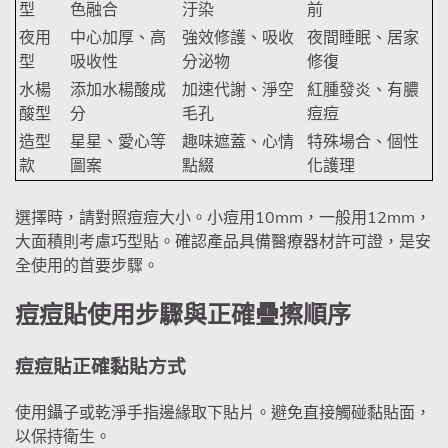
型
色融合
汙染
前
夜用
中心加厚、高
強效修護、吸收
夜間睡眠、居家
型
吸收性
分泌物
修復
水楊
添加水楊酸成
加速代謝、淨空
紅腫發炎、有膿
酸型
分
毛孔
痘痘
造型
星星、愛心等
趣味遮蓋、心情
特殊場合、個性
款
圖案
點綴
化護理
選擇時，請對照痘痘大小。小痘用10mm，一般用12mm，
大面積則考慮巧型貼。確認產品具備醫療器材許可證，是安
全使用的首要步驟。
痘痘貼使用步驟與正確疊擦順序
痘痘貼正確黏貼方式
使用鑷子或乾淨手指邊緣取下貼片。避免直接觸碰黏貼面，
以保持衛生。