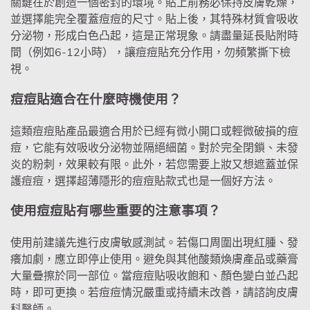
關鍵在於創造一個密封的環境。貼上前務必保持皮膚乾燥，
並選擇能完全覆蓋痘痘的尺寸。貼上後，其特殊材質會吸收
分泌物，形成白色凸起，這是正常現象。請盡量延長貼附時
間（例如6-12小時），讓痘痘貼充分作用，勿頻繁撕下檢
視。
痘痘貼適合在什麼時機使用？
這類痘痘貼產品最適合用於已經有微小開口或輕微破損的痘
痘，它能有效吸收分泌物並隔絕細菌。對於完全閉鎖、未發
炎的粉刺，效果較有限。此外，若您需要上妝又想遮蓋並保
護痘痘，選擇超薄隱形的痘痘貼款式也是一個好方法。
使用痘痘貼有哪些重要的注意事項？
使用前建議先進行皮膚敏感測試。若傷口周圍出現紅腫、發
癢加劇，應立即停止使用。避免與其他酸類煥膚產品或藥膏
大量疊擦於同一部位。當痘痘貼吸收飽和、顏色變白並凸起
時，即可更換。若痘痘情況嚴重或持續未改善，請諮詢皮膚
科醫師。