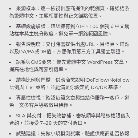
來源樣本：逐一檢視供應商提供的範例頁，確認語系
為繁體中文，主題相關性與正文錨點位置。
基礎設施驗證：確認擁有獨立IP、100 個獨立中文網
站樣本與主機分散度，避免單一網路範圍風險。
報告透明度：交付時需提供出處URL、目標頁、錨點
以及DA/PA或DR值，方便你用第三方工具獨立驗證。
語系與CMS要求：優先繁體中文 WordPress 文章，
提高在地性與可索引機率。
結構比例與門檻：供應商需說明 DoFollow/Nofollow
比例與 Tier 策略，並能滿足你設定的 DA/DR 基準。
專屬性檢視：確認每篇文章與連結僅服務一客戶，避
免一文多客戶導致效果稀釋。
SLA 與交付：把失效替補、審核頻率與稽核權限寫入
合約，並接受 7–28 天的交付窗口。
試點建議：先做小規模測試案，驗證供應商能否依報