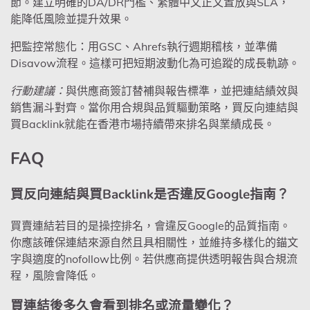
節。建立明確的DA/DR門檻、繁體中文正文置放與SLA，
能降低風險並提升效果。
把監控常態化：用GSC、Ahrefs執行週期稽核，並準備
Disavow流程。這樣可把短期波動化為可追蹤的成長軌跡。
行動建議：
與供應商簽訂替補與報告標準，並把連結績效與
銷售漏斗對齊。當你用合規與品質驅動策略，買反向連結與
買Backlink就能在香港市場持續帶來排名與業績成長。
FAQ
買反向連結與買Backlink是否違反Google指南？
買賣連結若目的是操控排名，會違反Google的品質指南。
你應該確保連結來源自然且具相關性，並維持多樣化的錨文
字與適度的nofollow比例。若供應商提供透明報告與合規流
程，風險會降低。
買連結後多久會看到排名或流量變化？