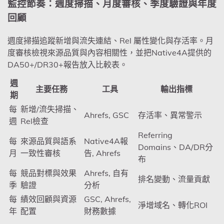
監控節奏：週度掃描、月度審核、季度驗證與年度
回顧
週度掃描追蹤新增與流失連結、Rel 屬性變化與存活率。月
度審核檢視來源品質與內容相關性，並把Native4A提供的
DA50+/DR30+報告放入比較表。
週
主要任務
工具
輸出指標
期
每
新增/流失掃描、
Ahrefs, GSC
存活率、異常警示
週
Rel檢查
Referring
每
來源品質與語系
Native4A報
Domains、DA/DR分
月
一致性審核
告, Ahrefs
布
每
競品對標與效果
Ahrefs, 自有
排名變動、流量貢獻
季
驗證
分析
每
績效回顧與資源
GSC, Ahrefs,
淨增域名、轉化ROI
年
配置
財務數據