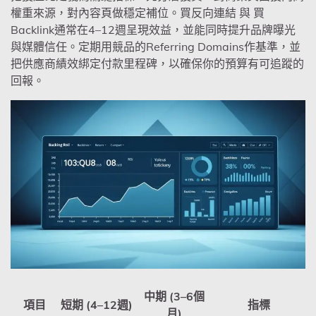
權重來源，對內容頁做穩定補位。買反向連結 與 買
Backlink通常在4–12週呈現效益，並能同時提升品牌曝光
與媒體信任。定期用競品的Referring Domains作基準，並
把供應商績效綁定付款里程碑，以確保你的預算有可追蹤的
回報。
中期 (3–6個
項目
短期 (4–12週)
指標
月)