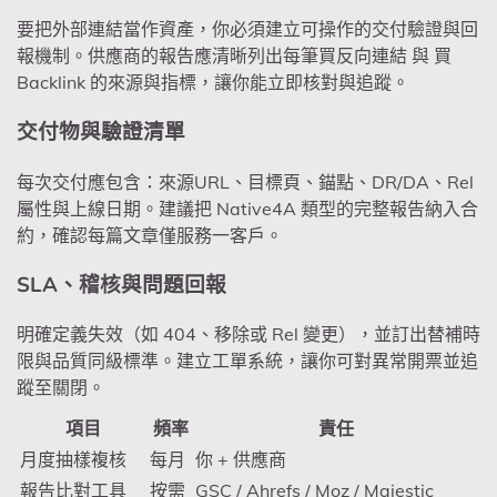
要把外部連結當作資產，你必須建立可操作的交付驗證與回
報機制。供應商的報告應清晰列出每筆買反向連結 與 買
Backlink 的來源與指標，讓你能立即核對與追蹤。
交付物與驗證清單
每次交付應包含：來源URL、目標頁、錨點、DR/DA、Rel
屬性與上線日期。建議把 Native4A 類型的完整報告納入合
約，確認每篇文章僅服務一客戶。
SLA、稽核與問題回報
明確定義失效（如 404、移除或 Rel 變更），並訂出替補時
限與品質同級標準。建立工單系統，讓你可對異常開票並追
蹤至關閉。
項目
頻率
責任
月度抽樣複核
每月
你 + 供應商
報告比對工具
按需
GSC / Ahrefs / Moz / Majestic