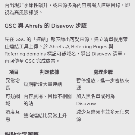
內出現非季節性飆升，或來源多為內容農場與連結目錄，即
視為高風險訊號。
GSC 與 Ahrefs 的 Disavow 步驟
先在 GSC 的「連結」報表篩出可疑來源，建立清單後用禁
止連結工具上傳。於 Ahrefs 以 Referring Pages 與
Referring domains 標記可疑域名，導出 Disavow 清單，
再回傳至 GSC 完成處置。
項目
判定依據
處理步驟
異常增
暫停投放，進一步審核來
短期新增大量連結
長
源
可疑網
內容農場、目標不相關
加入黑名單或列為
域
的站
Disavow
過度互
減少互惠頻率並多元化來
雙向連結比異常上升
惠
源