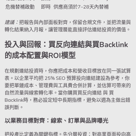
危機替補啟動
即時
供應商須於7–28天內替補
建議：
把報告與內部面板對齊，保留合規文件，並把流量與
轉化結果納入月報，讓管理層能直接評估連結投資的價值。
投入與回報：買反向連結與買Backlink
的成本配置與ROI模型
在規劃連結投資時，你應把成本和營收目標放在同一張試算
表。以企業平均把 25% SEO 預算投向連結建設為參考，你
要把單鏈成本、管理費與工具費合併計算，並估算可帶來的
自然流量與線索轉化率。當你購買買反向連結 與 買
Backlink時，務必設定短中長期指標，避免以週為主做出錯
誤判斷。
以業務目標對齊：線索、訂單與品牌曝光
把投產比定義為關鍵指標。先分層投資：對商業頁面投向高