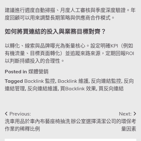
建議進行週度自動掃描、月度人工審核與季度深度驗證。年
度回顧可以用來調整長期策略與供應商合作模式。
如何將買連結的投入與業務目標對齊？
以轉化、線索與品牌曝光為衡量核心。設定明確KPI（例如
有機流量、目標頁面轉化）並追蹤來路來源，定期回報ROI
以判斷持續投入的合理性。
Posted in
媒體營銷
Tagged
Backlink 監控
,
Backlink 維護
,
反向連結監控
,
反向
連結管理
,
反向連結維護
,
買Backlink 效果
,
買反向連結
文
Previous:
Next:
洗車用品於車內布藝座椅抽洗
辦公室選擇清潔公司的環保考
章
作業的稀釋比例
量因素
導