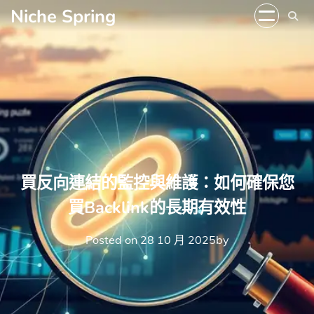
Skip
Niche Spring
to
content
買反向連結的監控與維護：如何確保您
買Backlink的長期有效性
Posted on
28 10 月 2025
by