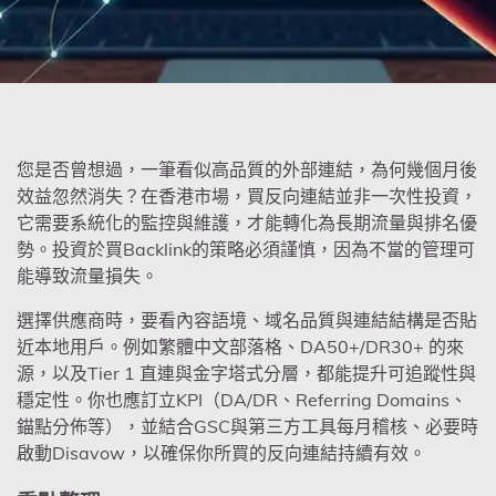
您是否曾想過，一筆看似高品質的外部連結，為何幾個月後
效益忽然消失？在香港市場，買反向連結
並非一次性投資，
它需要系統化的監控與維護，才能轉化為長期流量與排名優
勢。投資於買Backlink的策略必須謹慎，因為不當的管理可
能導致流量損失。
選擇供應商時，要看內容語境、域名品質與連結結構是否貼
近本地用戶。例如繁體中文部落格、DA50+/DR30+ 的來
源，以及Tier 1 直連與金字塔式分層，都能提升可追蹤性與
穩定性。你也應訂立KPI（DA/DR、Referring Domains、
錨點分佈等），並結合GSC與第三方工具每月稽核、必要時
啟動Disavow，以確保你所買的反向連結持續有效。