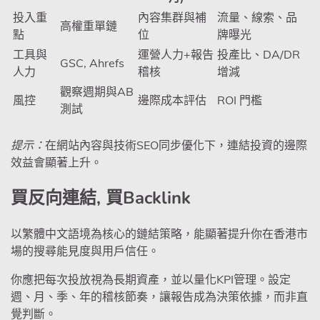
投入重
內容集群與補
流量、線索、品
高權重單鏈
點
位
牌曝光
工具與
運營人力+報告
投產比、DA/DR
GSC, Ahrefs
人力
稽核
增減
觀察週期與AB
風控
邊際成本評估
ROI 門檻
測試
提示：
在網站內容與技術SEO同步優化下，連結投資的邊際
效益會顯著上升。
買反向連結, 買Backlink
以繁體中文語境為核心的鏈結策略，能顯著提升你在香港市
場的搜尋能見度與用戶信任。
你應把每次投放視為長期資產，並以量化KPI管理。設定
週、月、季、年的稽核節奏，讓報告成為決策依據，而非直
覺判斷。