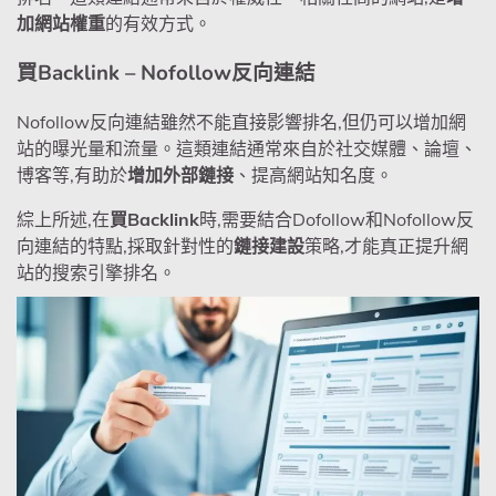
加網站權重
的有效方式。
買Backlink – Nofollow反向連結
Nofollow反向連結雖然不能直接影響排名,但仍可以增加網
站的曝光量和流量。這類連結通常來自於社交媒體、論壇、
博客等,有助於
增加外部鏈接
、提高網站知名度。
綜上所述,在
買Backlink
時,需要結合Dofollow和Nofollow反
向連結的特點,採取針對性的
鏈接建設
策略,才能真正提升網
站的搜索引擎排名。