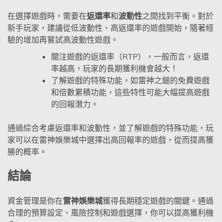
在選擇遊戲時，需要在
返還率
和
波動性
之間找到平衡。對於
新手玩家，建議從低波動性、高返還率的遊戲開始，隨著經
驗的增加再嘗試高波動性遊戲。
關注遊戲的返還率（RTP），一般而言，返還
率越高，玩家的長期獲利機會越大！
了解遊戲的特殊功能，如雷神之鎚的免費遊戲
和倍數累積功能，這些特性可能大幅提高遊戲
的回報潛力。
通過綜合考慮返還率和波動性，並了解遊戲的特殊功能，玩
家可以在雷神娛樂城中選擇出高回報率的遊戲，從而提高獲
勝的概率。
結論
資金管理是你在
雷神娛樂城
獲得長期穩定遊戲的關鍵。通過
合理的預算設定、風險控制和遊戲選擇，你可以提高獲利機