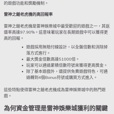
的遊戲功能和獎勵機制。
雷神之鎚老虎機的高回報率
雷神之鎚老虎機是雷神娛樂城中最受歡迎的遊戲之一，其返
還率高達97.90%。這意味著玩家在長期遊戲中可以獲得更
高的回報。
遊戲採用無賠付線設計，以全盤倍數和消除掉
落方式進行。
最大獎金倍數高達51000倍。
玩家可以通過累積倍數符號來獲得更高獎金。
除了基本遊戲外，還提供免費遊戲特色，可通
過轉到4個Bonus符號或購買方式進入。
這些特點使得雷神之鎚老虎機成為雷神娛樂城中的熱門遊
戲。
為何資金管理是雷神娛樂城獲利的關鍵