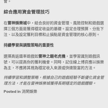
會。
綜合應用資金管理技巧
在
雷神娛樂城
中，結合良好的資金管理、風險控制和遊戲選
擇三個方面是獲得穩定收益的基礎。設定合理預算、分批下
注、以及設定獲利目標和止損點是資金管理的核心原則。
持續學習與調整策略的重要性
選擇高返還率遊戲如
雷神之鎚老虎機
，並學習識別遊戲訊
號，可以提高你的獲利機會。同時，記住線上博弈應以娛樂
為主，不應將其視為穩定收入來源或快速致富的方法。
持續學習和調整策略，根據自己的遊戲經驗不斷優化資金管
理方法，才能在雷神娛樂城獲得長期穩定的遊戲體驗。
Posted in
消閑娛樂