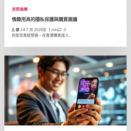
消閑娛樂
情趣用具的隱私保護與購買建議
14 7 月 2026
1 min
0
你是否曾經想過，在香港購買成人...