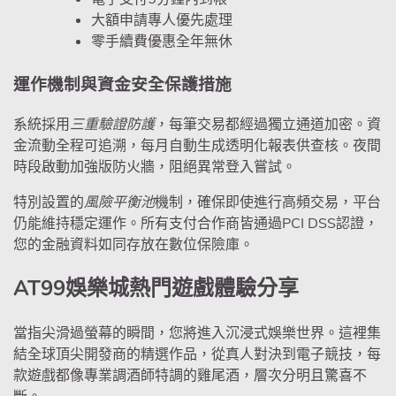
大額申請專人優先處理
零手續費優惠全年無休
運作機制與資金安全保護措施
系統採用
三重驗證防護
，每筆交易都經過獨立通道加密。資
金流動全程可追溯，每月自動生成透明化報表供查核。夜間
時段啟動加強版防火牆，阻絕異常登入嘗試。
特別設置的
風險平衡池
機制，確保即使進行高頻交易，平台
仍能維持穩定運作。所有支付合作商皆通過PCI DSS認證，
您的金融資料如同存放在數位保險庫。
AT99娛樂城熱門遊戲體驗分享
當指尖滑過螢幕的瞬間，您將進入沉浸式娛樂世界。這裡集
結全球頂尖開發商的精選作品，從真人對決到電子競技，每
款遊戲都像專業調酒師特調的雞尾酒，層次分明且驚喜不