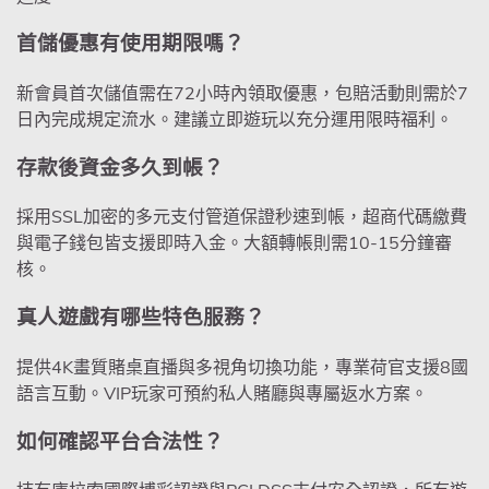
首儲優惠有使用期限嗎？
新會員首次儲值需在72小時內領取優惠，包賠活動則需於7
日內完成規定流水。建議立即遊玩以充分運用限時福利。
存款後資金多久到帳？
採用SSL加密的多元支付管道保證秒速到帳，超商代碼繳費
與電子錢包皆支援即時入金。大額轉帳則需10-15分鐘審
核。
真人遊戲有哪些特色服務？
提供4K畫質賭桌直播與多視角切換功能，專業荷官支援8國
語言互動。VIP玩家可預約私人賭廳與專屬返水方案。
如何確認平台合法性？