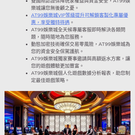
雙國際認證保障玩家權益與資金安全，AT99娛
樂城讓您無後顧之憂。
AT99娛樂城VIP等級提升可解鎖客製化專屬優
惠，享受獨特待遇
。
AT99娛樂城全天候專屬客服即時解決各類問
題，隨時隨地為您服務。
動態加密技術確保交易零風險，AT99娛樂城為
您的資金安全保駕護航。
AT99娛樂城獨家賽事邀請與高額返水方案，讓
您的遊戲體驗更加豐富。
AT99娛樂城個人化遊戲數據分析報表，助您制
定最佳遊戲策略。