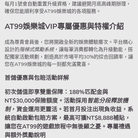
每月1號會自動重置升級資格，建議避開月底高峰期辦理，
確保您能順利享受AT99娛樂城的各項服務。
AT99娛樂城VIP專屬優惠與特權介紹
成為尊貴會員後，您將開啟全新的娛樂體驗層次。平台精心
設計的
階梯式獎勵系統
，讓每筆消費都轉化為升級動能，搭
配獨家活動規劃，創造高於市場平均30%的綜合回饋率，讓
您在AT99娛樂城的每一刻都充滿驚喜。
首儲優惠與包賠活動詳解
初次儲值即享雙重保障：188%匹配金與
NT$30,000保險額度。活動採用
智能分段釋放機
制
，資金運用更靈活。若首月投注出現負收益，系
統自動啟動包賠方案，最高可獲NT$8,888補貼，
讓您在AT99的遊戲旅程中無後顧之憂。專屬禮遇
與額外獎勵說明