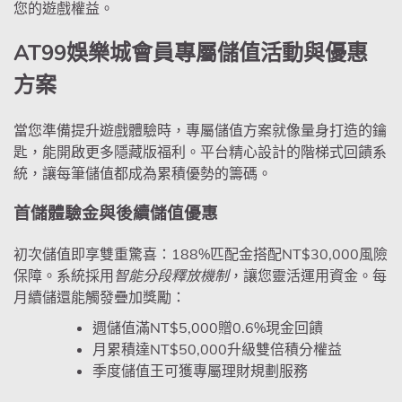
您的遊戲權益。
AT99娛樂城會員專屬儲值活動與優惠
方案
當您準備提升遊戲體驗時，專屬儲值方案就像量身打造的鑰
匙，能開啟更多隱藏版福利。平台精心設計的階梯式回饋系
統，讓每筆儲值都成為累積優勢的籌碼。
首儲體驗金與後續儲值優惠
初次儲值即享雙重驚喜：188%匹配金搭配NT$30,000風險
保障。系統採用
智能分段釋放機制
，讓您靈活運用資金。每
月續儲還能觸發疊加獎勵：
週儲值滿NT$5,000贈0.6%現金回饋
月累積達NT$50,000升級雙倍積分權益
季度儲值王可獲專屬理財規劃服務