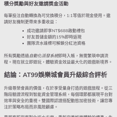
積分獎勵與好友邀請獎金活動
每筆投注自動轉換為可兌換積分，1:1等值於現金使用。邀
請好友機制更帶來多重收益：
成功邀請即享NT$688啟動禮包
好友首儲金額的15%即時返現
團隊流水達標可解鎖分紅池資格
所有獎勵透過
自動化派發系統
即時入帳，無需繁瑣申請流
程。現在就立即遊玩，體驗資金效益最大化的遊戲新境界。
結論：AT99娛樂城會員升級綜合評析
升級尊榮會員的價值，在於享受量身打造的遊戲旅程。從三
階段驗證流程到智能資金管理系統，每個環節都展現平台對
效率與安全的重視。雙國際認證搭配動態加密技術，讓您專
注於策略布局而非風險顧慮。