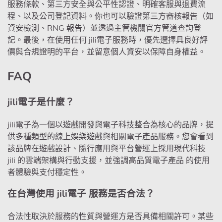
服務條款、第三方安全與公平性認證、明確客服與退費流
程、以及公司登記資料。你也可以驗證第三方審核報告（如
資安檢測、RNG 報告）並透過主管機關官方管道查詢登
記。最後，在使用任何 jili電子服務時，優先選擇具良好評
價與合規證明的平台，並留意個人資安以保障自身權益。
FAQ
jili電子是什麼？
jili電子為一個以遊戲開發與電子科技整合為核心的品牌，提
供多種類型的線上娛樂遊戲與相關電子產品服務。您會看到
該品牌在遊戲設計、隨行應用與平台營運上採用現代科技
jili 的雲端架構與行動支援，並強調高品質電子產品 的使用
者體驗與支付穩定性。
在台灣使用 jili電子 服務是否合法？
合法性取決於服務的性質與營運方是否具備相關許可。某些