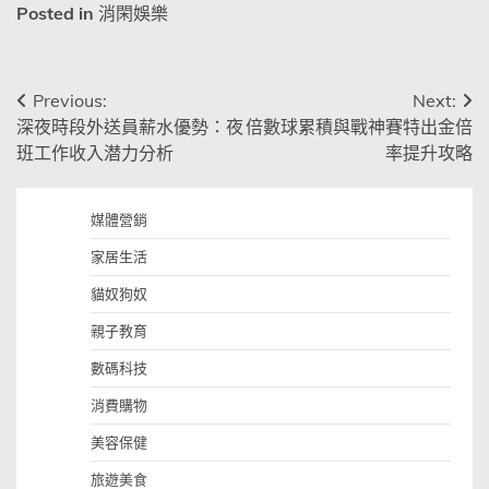
Posted in
消閑娛樂
文
Previous:
Next:
深夜時段外送員薪水優勢：夜
倍數球累積與戰神賽特出金倍
章
班工作收入潜力分析
率提升攻略
導
覽
媒體營銷
家居生活
貓奴狗奴
親子教育
數碼科技
消費購物
美容保健
旅遊美食