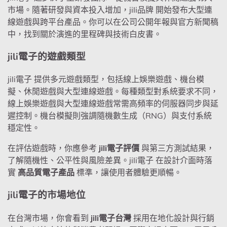
市場。隨著研發與資本投入增加，jili品牌 開始發布大型連
線遊戲與跨平台產品。你可以在公司公開年報與官方新聞稿
中，找到關於演進的里程碑與技術白皮書。
jili電子的遊戲類型
jili電子 提供多元遊戲類型，包括線上娛樂遊戲、機台模
擬、休閒遊戲與大型連線遊戲。每種類型對系統要求不同，
線上娛樂遊戲與大型連線遊戲常需高頻率的伺服器同步與延
遲控制。機台模擬則強調隨機數生成（RNG）與支付系統
穩定性。
在評估遊戲時，你應參考
jili電子評價
與第三方測試結果，
了解隨機性、公平性與風險差異。jili電子 在設計介面時落
實
高品質電子產品
標準，讓使用者體驗更順暢。
jili電子的市場地位
在台灣市場，你會看到
jili電子台灣
採用在地化設計與行銷