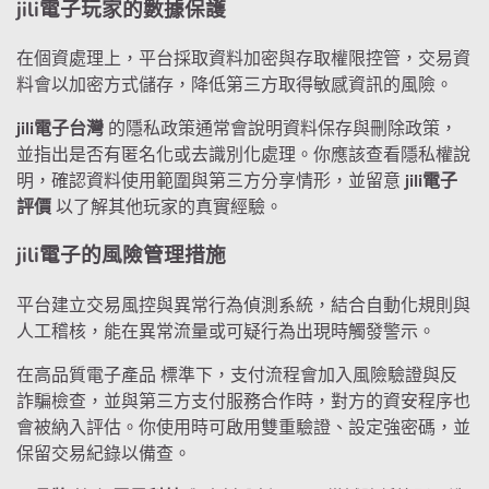
jili電子玩家的數據保護
在個資處理上，平台採取資料加密與存取權限控管，交易資
料會以加密方式儲存，降低第三方取得敏感資訊的風險。
jili電子台灣
的隱私政策通常會說明資料保存與刪除政策，
並指出是否有匿名化或去識別化處理。你應該查看隱私權說
明，確認資料使用範圍與第三方分享情形，並留意
jili電子
評價
以了解其他玩家的真實經驗。
jili電子的風險管理措施
平台建立交易風控與異常行為偵測系統，結合自動化規則與
人工稽核，能在異常流量或可疑行為出現時觸發警示。
在高品質電子產品 標準下，支付流程會加入風險驗證與反
詐騙檢查，並與第三方支付服務合作時，對方的資安程序也
會被納入評估。你使用時可啟用雙重驗證、設定強密碼，並
保留交易紀錄以備查。