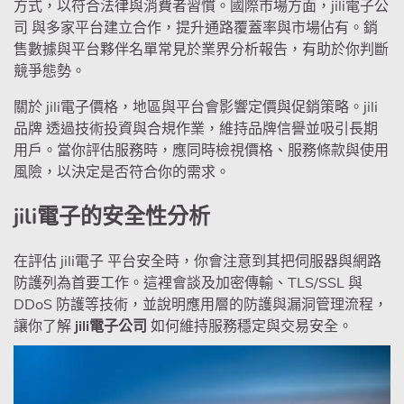
方式，以符合法律與消費者習慣。國際市場方面，jili電子公
司 與多家平台建立合作，提升通路覆蓋率與市場佔有。銷
售數據與平台夥伴名單常見於業界分析報告，有助於你判斷
競爭態勢。
關於 jili電子價格，地區與平台會影響定價與促銷策略。jili
品牌 透過技術投資與合規作業，維持品牌信譽並吸引長期
用戶。當你評估服務時，應同時檢視價格、服務條款與使用
風險，以決定是否符合你的需求。
jili電子的安全性分析
在評估 jili電子 平台安全時，你會注意到其把伺服器與網路
防護列為首要工作。這裡會談及加密傳輸、TLS/SSL 與
DDoS 防護等技術，並說明應用層的防護與漏洞管理流程，
讓你了解
jili電子公司
如何維持服務穩定與交易安全。