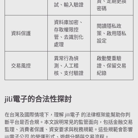
資、定期更換
試、輸入驗證
密碼
資料庫加密、
閱讀隱私政
存取權限控
資料保護
策、啟用隱私
管、去識別化
設定
處理
異常行為偵
啟動雙重驗
交易風控
測、人工稽
證、保留交易
核、支付驗證
紀錄
jili電子的合法性探討
在台灣及國際情境下，理解 jili電子 的法律框架能幫助你判
斷平台是否合規。本文說明常見的監管面向，包括金融交易
監理、消費者保護、資安要求與稅務規範。這些規範會影響
jili電子公司 的營運形式、遊戲分類與交易流程。