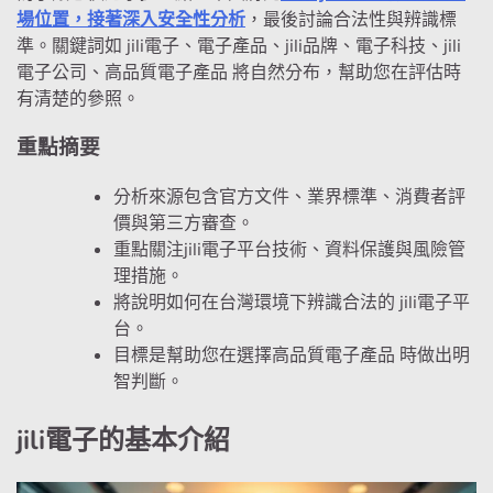
場位置，接著深入安全性分析
，最後討論合法性與辨識標
準。關鍵詞如 jili電子、電子產品、jili品牌、電子科技、jili
電子公司、高品質電子產品 將自然分布，幫助您在評估時
有清楚的參照。
重點摘要
分析來源包含官方文件、業界標準、消費者評
價與第三方審查。
重點關注jili電子平台技術、資料保護與風險管
理措施。
將說明如何在台灣環境下辨識合法的 jili電子平
台。
目標是幫助您在選擇高品質電子產品 時做出明
智判斷。
jili電子的基本介紹