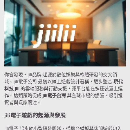
你會發現，jili品牌 起源於數位娛樂與軟體研發的交叉領
域。jili電子公司 最初以線上遊戲設計著稱，逐步整合
現代
科技 jili
的雲端服務與行動支援，讓平台能在多種裝置上運
作。這類策略促成
jili電子台灣
與全球市場的擴張，吸引投
資者與玩家關注。
jili電子遊戲的起源與發展
jili電子 起步於小型研發團隊，從機台模擬與休閒遊戲切入