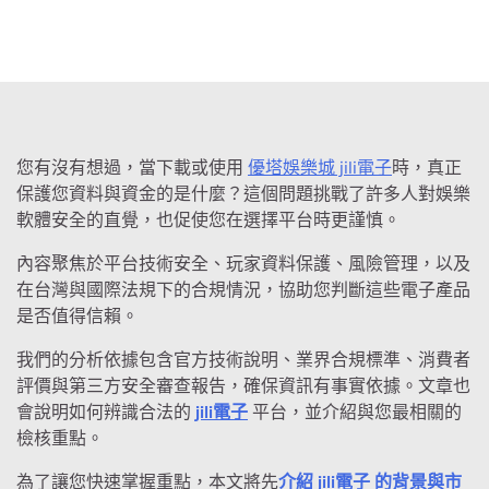
您有沒有想過，當下載或使用
優塔娛樂城 jili電子
時，真正
保護您資料與資金的是什麼？這個問題挑戰了許多人對娛樂
軟體安全的直覺，也促使您在選擇平台時更謹慎。
內容聚焦於平台技術安全、玩家資料保護、風險管理，以及
在台灣與國際法規下的合規情況，協助您判斷這些電子產品
是否值得信賴。
我們的分析依據包含官方技術說明、業界合規標準、消費者
評價與第三方安全審查報告，確保資訊有事實依據。文章也
會說明如何辨識合法的
jili電子
平台，並介紹與您最相關的
檢核重點。
為了讓您快速掌握重點，本文將先
介紹 jili電子 的背景與市