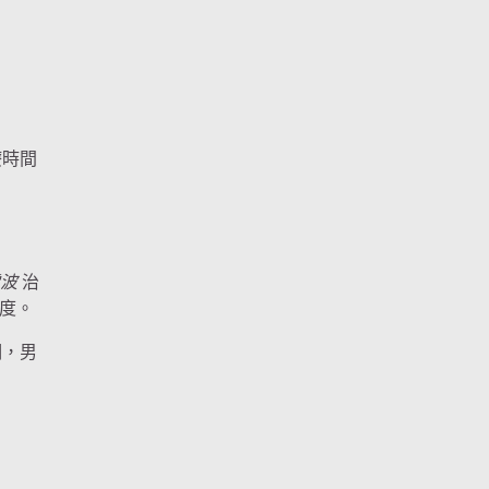
療時間
電波
治
度。
期，男