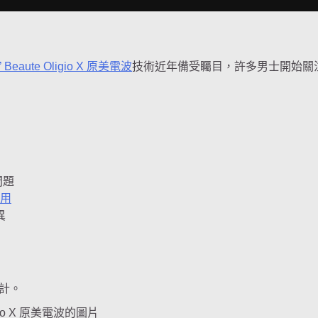
 Beaute Oligio X 原美電波
技術近年備受矚目，許多男士開始關
問題
使用
異
設計。