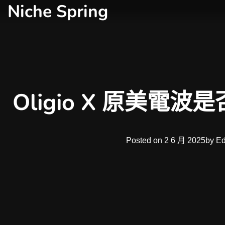
Niche Spring
Skip
to
content
Oligio X 原美電
Posted on
2 6 月 2025
by
Ed