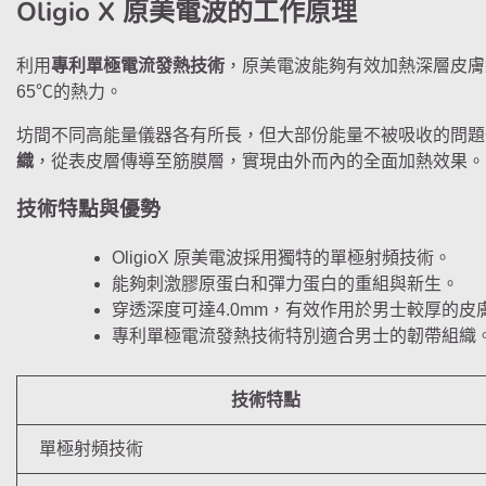
Oligio X 原美電波的工作原理
利用
專利單極電流發熱技術
，原美電波能夠有效加熱深層皮膚組
65℃的熱力。
坊間不同高能量儀器各有所長，但大部份能量不被吸收的問題一直
織
，從表皮層傳導至筋膜層，實現由外而內的全面加熱效果。
技術特點與優勢
OligioX 原美電波採用獨特的單極射頻技術。
能夠刺激膠原蛋白和彈力蛋白的重組與新生。
穿透深度可達4.0mm，有效作用於男士較厚的皮
專利單極電流發熱技術特別適合男士的韌帶組織
技術特點
單極射頻技術