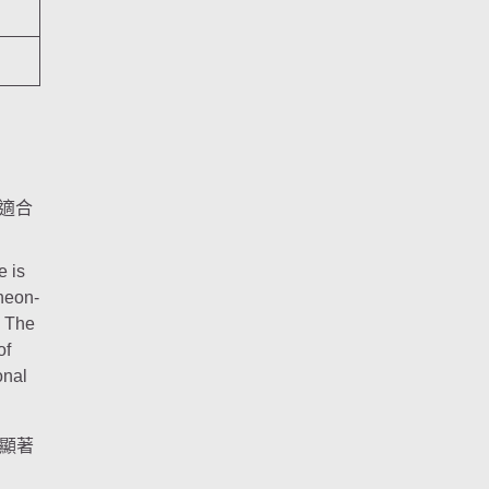
適合
顯著