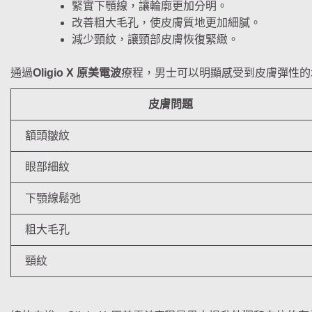
緊實下顎線，讓輪廓更加分明。
改善粗大毛孔，使皮膚質地更加細膩。
減少頸紋，讓頸部皮膚恢復緊緻。
通過
Oligio X 原美電波
療程，男士可以明顯感受到皮膚彈性的
皮膚問題
額頭皺紋
眼部細紋
下顎線鬆弛
粗大毛孔
頸紋